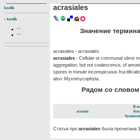
acrasiales
knolik
-
knolik
Значение термина 
""
""
acrasiales -
acrasiales
acrasiales
- Cellular or communal slime m
aggregation, but not coalescence, of am
spores in minute inconspicuous fructificati
also: Myxomycophyta.
Рядом со словом a
В н
acrania
бук
буквосоч
Статья про
acrasiales
была прочитана 3