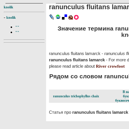
ranunculus fluitans lama
knolik
-
knolik
Значение термина ranun
""
""
kn
ranunculus fluitans lamarck -
ranunculus f
ranunculus fluitans lamarck
- For more d
please read article about
River crowfoot
Рядом со словом ranunculu
В н
ranunculus trichophyllus chaix
бук
буквосоч
Статья про
ranunculus fluitans lamarck