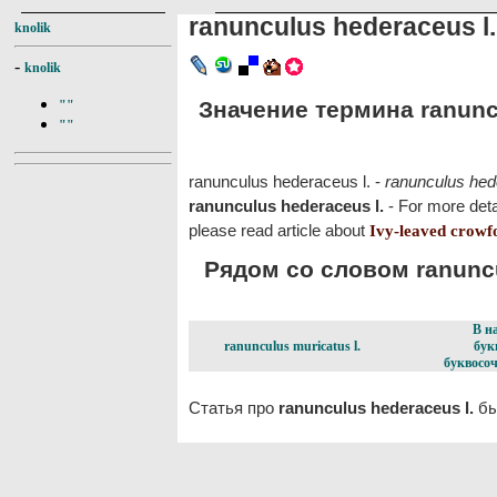
ranunculus hederaceus l.
knolik
-
knolik
Значение термина ranuncu
""
""
ranunculus hederaceus l. -
ranunculus hed
ranunculus hederaceus l.
- For more deta
please read article about
Ivy-leaved crowf
Рядом со словом ranuncul
В н
ranunculus muricatus l.
бук
буквосоч
Статья про
ranunculus hederaceus l.
бы