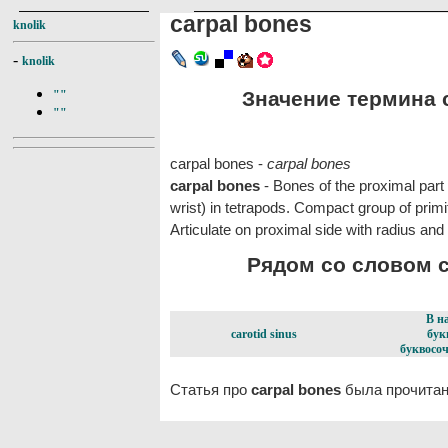
carpal bones
knolik
-
knolik
Значение термина c
""
""
carpal bones -
carpal bones
carpal bones
- Bones of the proximal part o
wrist) in tetrapods. Compact group of primi
Articulate on proximal side with radius and 
Рядом со словом ca
В н
carotid sinus
бук
буквосоч
Статья про
carpal bones
была прочитан