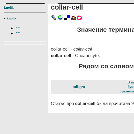
collar-cell
knolik
-
knolik
Значение термина c
""
""
collar-cell -
collar-cell
collar-cell
- Choanocyte.
Рядом со словом c
В н
collagen
бук
буквосоч
Статья про
collar-cell
была прочитана 9