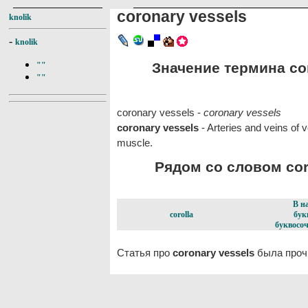
coronary vessels
knolik
-
knolik
Значение термина cor
""
""
coronary vessels -
coronary vessels
coronary vessels
- Arteries and veins of 
muscle.
Рядом со словом coro
В н
corolla
бук
буквосоч
Статья про
coronary vessels
была прочи