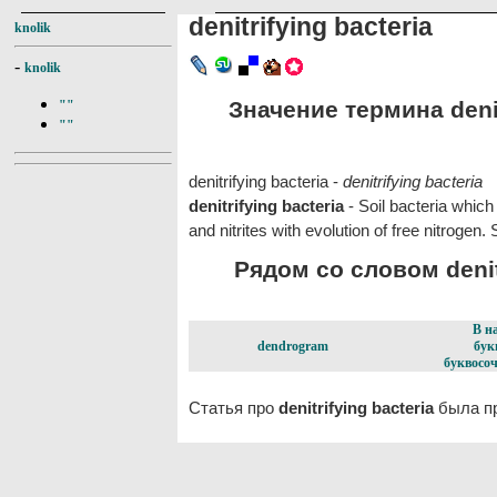
denitrifying bacteria
knolik
-
knolik
Значение термина denitr
""
""
denitrifying bacteria -
denitrifying bacteria
denitrifying bacteria
- Soil bacteria whic
and nitrites with evolution of free nitrogen.
Рядом со словом denitr
В н
dendrogram
бук
буквосоч
Статья про
denitrifying bacteria
была пр