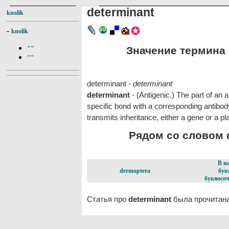
determinant
knolik
-
knolik
Значение термина d
""
""
determinant -
determinant
determinant
- (Antigenic.) The part of an 
specific bond with a corresponding antibody
transmits inheritance, either a gene or a 
Рядом со словом d
В н
dermoptera
бук
буквосоч
Статья про
determinant
была прочитана