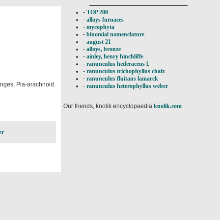
-
TOP 200
-
alloys furnaces
-
mycophyta
-
binomial nomenclature
-
august 21
-
alloys, bronze
-
ainley, henry hinchliffe
-
ranunculus hederaceus l.
-
ranunculus trichophyllus chaix
-
ranunculus fluitans lamarck
inges, Pia-arachnoid.
-
ranunculus heterophyllus weber
Our friends, knolik encyclopaedia
knolik.com
er