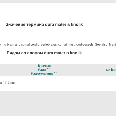
Значение термина dura mater в knolik
ering brain and spinal cord of vertebrates, containing blood-vessels. See also: Men
Рядом со словом dura mater в knolik
В начало
буква ""
ear, inn
буквосочетание ""
а 1117 раз