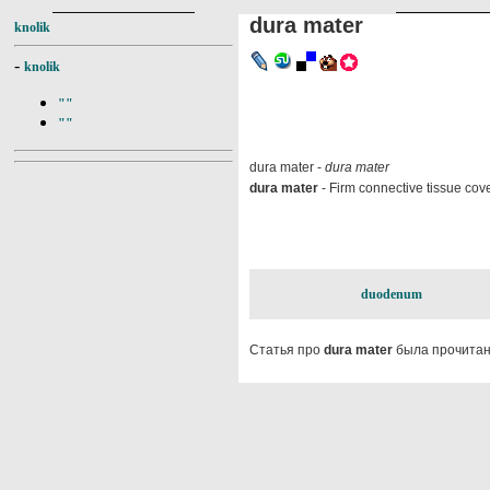
dura mater
knolik
-
knolik
""
""
dura mater -
dura mater
dura mater
- Firm connective tissue cov
duodenum
Статья про
dura mater
была прочитан