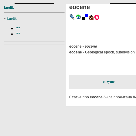
eocene
knolik
-
knolik
""
""
eocene -
eocene
eocene
- Geological epoch, subdivision of
enzyme
Статья про
eocene
была прочитана 8