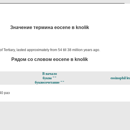
Значение термина eocene в knolik
 Tertiary, lasted approximately from 54 till 38 million years ago.
Рядом со словом eocene в knolik
В начало
буква ""
eosinophil le
буквосочетание ""
40 раз