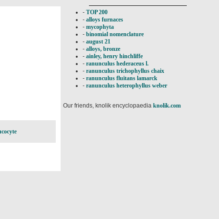
-
TOP 200
-
alloys furnaces
-
mycophyta
-
binomial nomenclature
-
august 21
-
alloys, bronze
-
ainley, henry hinchliffe
-
ranunculus hederaceus l.
-
ranunculus trichophyllus chaix
-
ranunculus fluitans lamarck
-
ranunculus heterophyllus weber
Our friends, knolik encyclopaedia
knolik.com
ucocyte