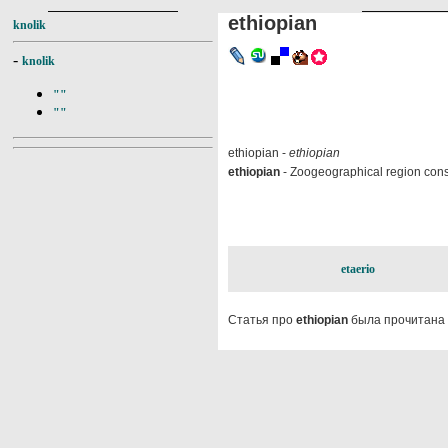
ethiopian
knolik
-
knolik
""
""
ethiopian -
ethiopian
ethiopian
- Zoogeographical region consis
etaerio
Статья про
ethiopian
была прочитана 