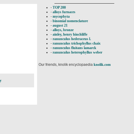
-
TOP 200
-
alloys furnaces
-
mycophyta
-
binomial nomenclature
-
august 21
-
alloys, bronze
-
ainley, henry hinchliffe
-
ranunculus hederaceus l.
-
ranunculus trichophyllus chaix
-
ranunculus fluitans lamarck
-
ranunculus heterophyllus weber
Our friends, knolik encyclopaedia
knolik.com
y