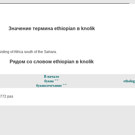
Значение термина ethiopian в knolik
ting of Africa south of the Sahara.
Рядом со словом ethiopian в knolik
В начало
буква ""
etholog
буквосочетание ""
772 раз