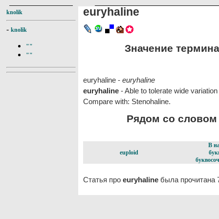
euryhaline
knolik
-
knolik
Значение термина 
""
""
euryhaline -
euryhaline
euryhaline
- Able to tolerate wide variatio
Compare with: Stenohaline.
Рядом со словом e
В н
euploid
бук
буквосоч
Статья про
euryhaline
была прочитана 