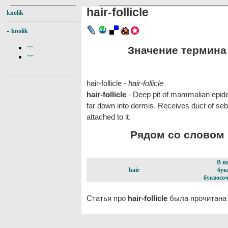
hair-follicle
knolik
-
knolik
Значение термина ha
""
""
hair-follicle -
hair-follicle
hair-follicle
- Deep pit of mammalian epider
far down into dermis. Receives duct of se
attached to it.
Рядом со словом ha
В н
hair
бук
буквосоч
Статья про
hair-follicle
была прочитана 