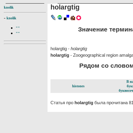
holargtig
knolik
-
knolik
Значение термина 
""
""
holargtig -
holargtig
holargtig
- Zoogeographical region amalga
Рядом со словом 
В н
histones
бук
буквосоч
Статья про
holargtig
была прочитана 81