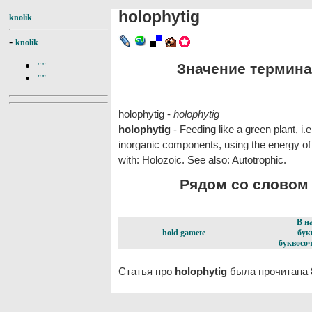
holophytig
knolik
-
knolik
Значение термина 
""
""
holophytig -
holophytig
holophytig
- Feeding like a green plant, 
inorganic components, using the energy of
with: Holozoic. See also: Autotrophic.
Рядом со словом h
В н
hold gamete
бук
буквосоч
Статья про
holophytig
была прочитана 