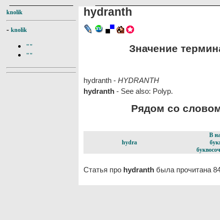
hydranth
knolik
-
knolik
Значение термина
""
""
hydranth -
HYDRANTH
hydranth
- See also: Polyp.
Рядом со словом 
В н
hydra
бук
буквосоч
Статья про
hydranth
была прочитана 84