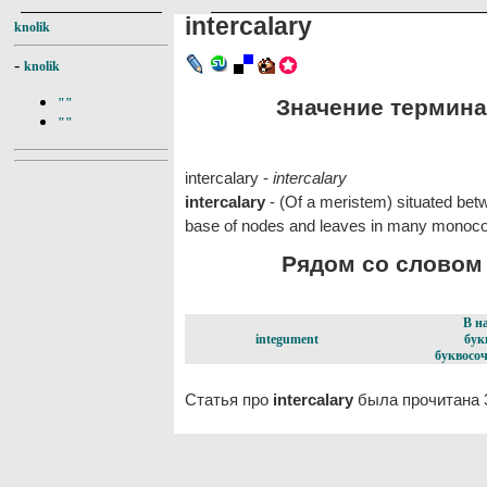
intercalary
knolik
-
knolik
Значение термина i
""
""
intercalary -
intercalary
intercalary
- (Of a meristem) situated betw
base of nodes and leaves in many monocot
Рядом со словом i
В н
integument
бук
буквосоч
Статья про
intercalary
была прочитана 