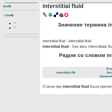
interstitial fluid
knolik
-
knolik
Значение термина inte
""
""
interstitial fluid -
interstitial fluid
interstitial fluid
- See also: Intercellular flu
Рядом со словом inter
В н
interstitial cells
бук
буквосоч
Статья про
interstitial fluid
была прочит