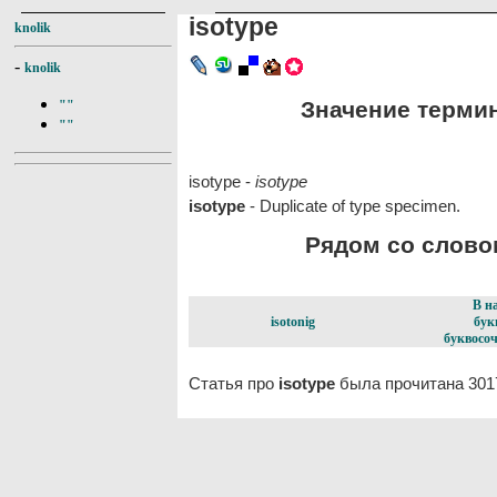
isotype
knolik
-
knolik
Значение термина
""
""
isotype -
isotype
isotype
- Duplicate of type specimen.
Рядом со словом
В н
isotonig
бук
буквосоч
Статья про
isotype
была прочитана 301