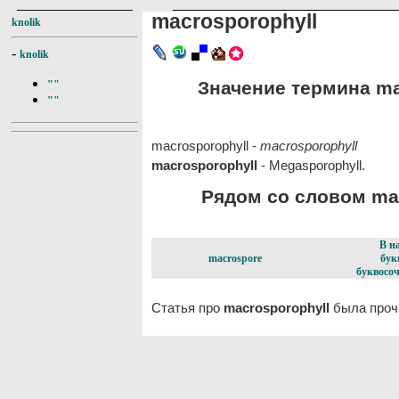
macrosporophyll
knolik
-
knolik
Значение термина mac
""
""
macrosporophyll -
macrosporophyll
macrosporophyll
- Megasporophyll.
Рядом со словом mac
В н
macrospore
бук
буквосоч
Статья про
macrosporophyll
была прочи