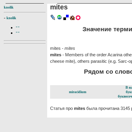
mites
knolik
-
knolik
Значение термин
""
""
mites -
mites
mites
- Members of the order Acarina other 
cheese mite), others parasitic (e.g. Sarc-
Рядом со слово
В н
miracidium
бук
буквосоч
Статья про
mites
была прочитана 3145 