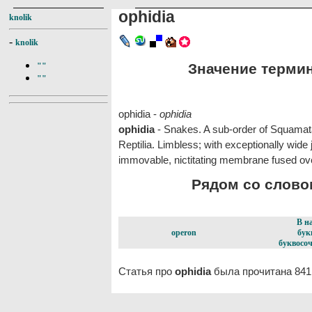
ophidia
knolik
-
knolik
Значение термина
""
""
ophidia -
ophidia
ophidia
- Snakes. A sub-order of Squamat
Reptilia. Limbless; with exceptionally wide
immovable, nictitating membrane fused ov
Рядом со словом
В н
operon
бук
буквосоч
Статья про
ophidia
была прочитана 841