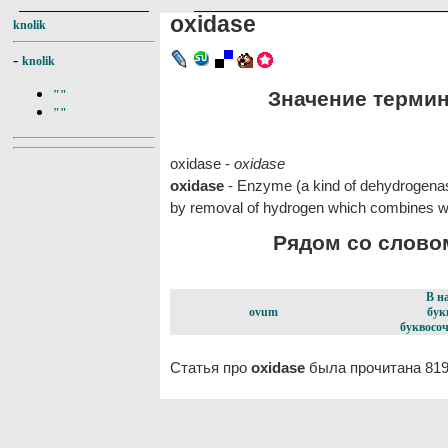
oxidase
knolik
-
knolik
Значение термина
""
""
oxidase -
oxidase
oxidase
- Enzyme (a kind of dehydrogenase
by removal of hydrogen which combines w
Рядом со словом
В н
ovum
бук
буквосоч
Статья про
oxidase
была прочитана 819