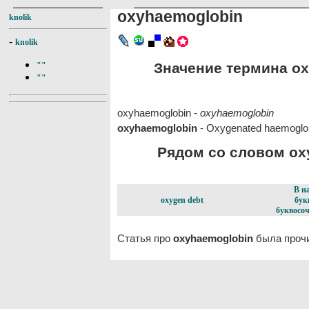
oxyhaemoglobin
knolik
-
knolik
Значение термина ox
""
""
oxyhaemoglobin -
oxyhaemoglobin
oxyhaemoglobin
- Oxygenated haemoglobi
Рядом со словом oxy
В н
oxygen debt
бук
буквосоч
Статья про
oxyhaemoglobin
была прочи