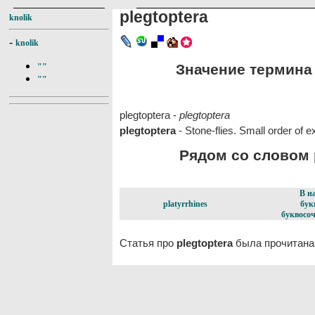
plegtoptera
knolik
-
knolik
Значение термина p
""
""
plegtoptera -
plegtoptera
plegtoptera
- Stone-flies. Small order of 
Рядом со словом p
В н
platyrrhines
бук
буквосоч
Статья про
plegtoptera
была прочитана 