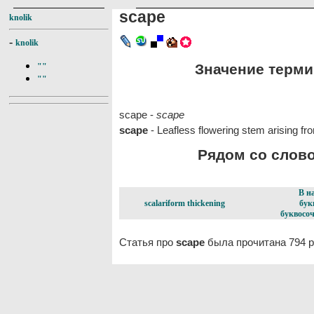
scape
knolik
-
knolik
Значение термин
""
""
scape -
scape
scape
- Leafless flowering stem arising fro
Рядом со слово
В н
scalariform thickening
бук
буквосоч
Статья про
scape
была прочитана 794 р