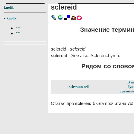
sclereid
knolik
-
knolik
Значение термина
""
""
sclereid -
sclereid
sclereid
- See also: Sclerenchyma.
Рядом со словом 
В н
schwann cell
бук
буквосоч
Статья про
sclereid
была прочитана 795