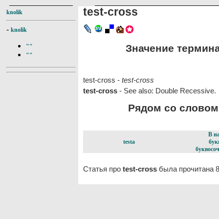
test-cross
knolik
-
knolik
Значение термина 
""
""
test-cross -
test-cross
test-cross
- See also: Double Recessive.
Рядом со словом t
В н
testa
бук
буквосоч
Статья про
test-cross
была прочитана 8