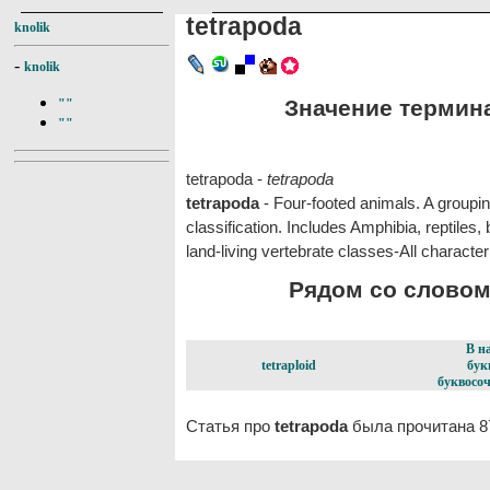
tetrapoda
knolik
-
knolik
Значение термина 
""
""
tetrapoda -
tetrapoda
tetrapoda
- Four-footed animals. A groupi
classification. Includes Amphibia, reptiles,
land-living vertebrate classes-All characte
Рядом со словом 
В н
tetraploid
бук
буквосоч
Статья про
tetrapoda
была прочитана 8