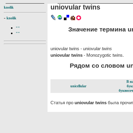
uniovular twins
knolik
-
knolik
Значение термина uni
""
""
uniovular twins -
uniovular twins
uniovular twins
- Monozygotic twins.
Рядом со словом uni
В н
unicellular
бук
буквосоч
Статья про
uniovular twins
была прочит