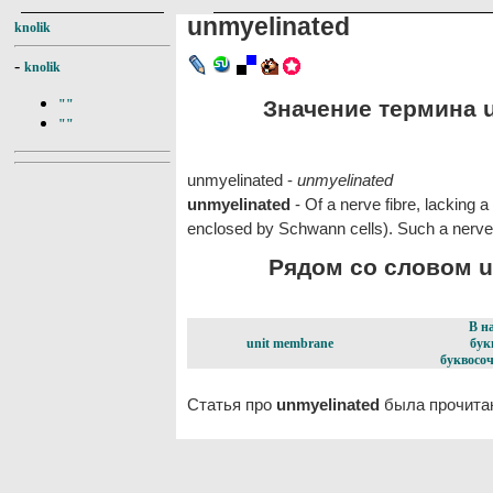
unmyelinated
knolik
-
knolik
Значение термина u
""
""
unmyelinated -
unmyelinated
unmyelinated
- Of a nerve fibre, lacking 
enclosed by Schwann cells). Such a nerve f
Рядом со словом un
В н
unit membrane
бук
буквосоч
Статья про
unmyelinated
была прочитан