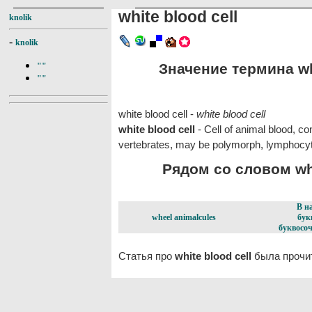
white blood cell
knolik
-
knolik
Значение термина whi
""
""
white blood cell -
white blood cell
white blood cell
- Cell of animal blood, co
vertebrates, may be polymorph, lymphocyt
Рядом со словом whit
В н
wheel animalcules
бук
буквосоч
Статья про
white blood cell
была прочит