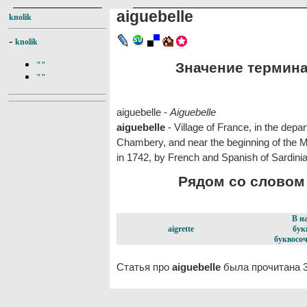
aiguebelle
knolik
-
knolik
Значение термина 
""
""
aiguebelle -
Aiguebelle
aiguebelle
- Village of France, in the depar
Chambery, and near the beginning of the Mt
in 1742, by French and Spanish of Sardinia
Рядом со словом a
В н
aigrette
бук
буквосоч
Статья про
aiguebelle
была прочитана 3