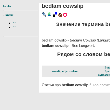
bedlam cowslip
knolik
-
knolik
Значение термина be
""
""
bedlam cowslip -
Bedlam Cowslip (Lungwort
bedlam cowslip
- See Lungwort.
Рядом со словом bed
В н
cowslip of jerusalem
бук
буквосоч
Статья про
bedlam cowslip
была прочит