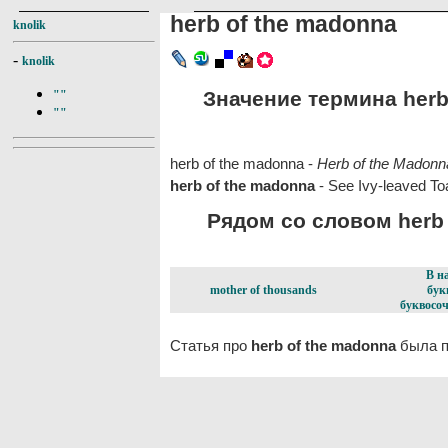
herb of the madonna
knolik
-
knolik
Значение термина herb 
""
""
herb of the madonna -
Herb of the Madonna
herb of the madonna
- See Ivy-leaved To
Рядом со словом herb 
В н
mother of thousands
бук
буквосоч
Статья про
herb of the madonna
была п