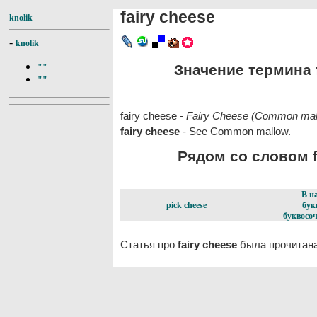
fairy cheese
knolik
-
knolik
Значение термина f
""
""
fairy cheese -
Fairy Cheese (Common mallo
fairy cheese
- See Common mallow.
Рядом со словом fa
В н
pick cheese
бук
буквосоч
Статья про
fairy cheese
была прочитана