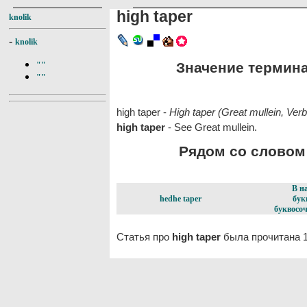
high taper
knolik
-
knolik
Значение термина 
""
""
high taper -
High taper (Great mullein, Ve
high taper
- See Great mullein.
Рядом со словом h
В н
hedhe taper
бук
буквосоч
Статья про
high taper
была прочитана 1