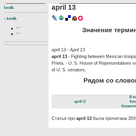
april 13
knolik
-
knolik
Значение термина
""
""
april 13 -
April 13
april 13
- Fighting between Mexican troops
Prieta. - U. S. House of Representatives vot
of U. S. senators.
Рядом со словом 
В н
april 12
бук
буквосоч
Статья про
april 13
была прочитана 359