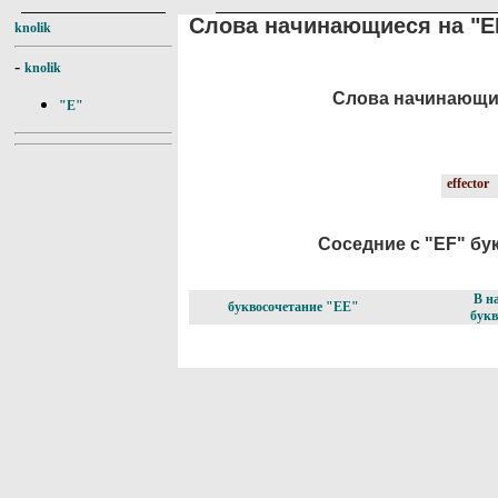
Слова начинающиеся на "E
knolik
-
knolik
Слова начинающиес
"E"
effector
Соседние с "EF" бук
В н
буквосочетание "EE"
букв