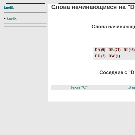
Слова начинающиеся на "D
knolik
-
knolik
Слова начинающие
DA (9)
DE (71)
DI (48)
DU (5)
DW (1)
Соседние с "D"
буква "C"
В н