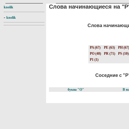
Слова начинающиеся на "P
knolik
-
knolik
Слова начинающие
PA (67)
PE (63)
PH (67
PO (48)
PR (71)
PS (10)
P1 (1)
Соседние с "P"
буква "O"
В н