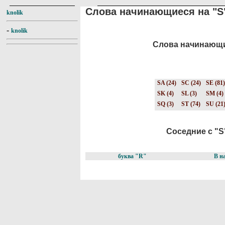
Слова начинающиеся на "S
knolik
-
knolik
Слова начинающие
SA (24)
SC (24)
SE (81)
SK (4)
SL (3)
SM (4)
SQ (3)
ST (74)
SU (21
Соседние с "S"
буква "R"
В н