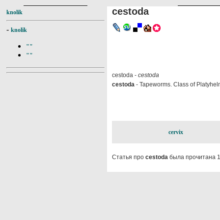
cestoda
knolik
-
knolik
""
""
cestoda -
cestoda
cestoda
- Tapeworms. Class of Platyhelmi
cervix
Статья про
cestoda
была прочитана 1