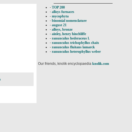
-
TOP 200
-
alloys furnaces
-
mycophyta
-
binomial nomenclature
-
august 21
-
alloys, bronze
-
ainley, henry hinchliffe
-
ranunculus hederaceus l.
-
ranunculus trichophyllus chaix
-
ranunculus fluitans lamarck
-
ranunculus heterophyllus weber
Our friends, knolik encyclopaedia
knolik.com
a