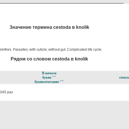
Значение термина cestoda в knolik
nthes. Parasites; with cuticle; without gut. Complicated life cycle.
Рядом со словом cestoda в knolik
В начало
буква ""
cetace
буквосочетание ""
045 раз