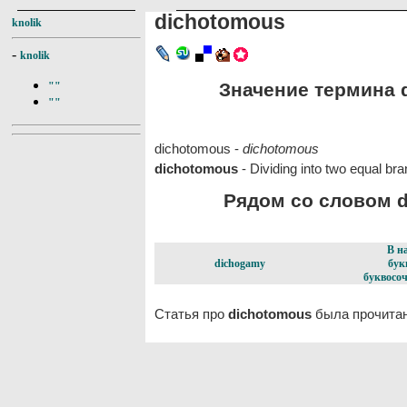
dichotomous
knolik
-
knolik
Значение термина d
""
""
dichotomous -
dichotomous
dichotomous
- Dividing into two equal br
Рядом со словом d
В н
dichogamy
бук
буквосоч
Статья про
dichotomous
была прочитан