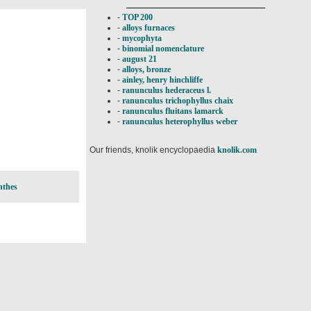
-
TOP 200
-
alloys furnaces
-
mycophyta
-
binomial nomenclature
-
august 21
-
alloys, bronze
-
ainley, henry hinchliffe
-
ranunculus hederaceus l.
-
ranunculus trichophyllus chaix
-
ranunculus fluitans lamarck
-
ranunculus heterophyllus weber
Our friends, knolik encyclopaedia
knolik.com
nthes