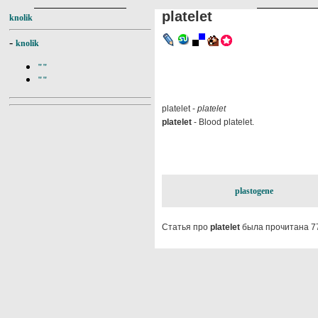
platelet
knolik
-
knolik
""
""
platelet -
platelet
platelet
- Blood platelet.
plastogene
Статья про
platelet
была прочитана 7