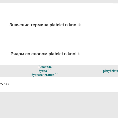
Значение термина platelet в knolik
Рядом со словом platelet в knolik
В начало
буква ""
platyhelmi
буквосочетание ""
75 раз