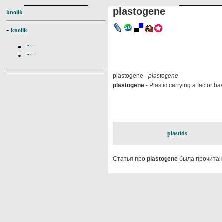
plastogene
knolik
-
knolik
""
""
plastogene -
plastogene
plastogene
- Plastid carrying a factor h
plastids
Статья про
plastogene
была прочитан