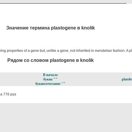
Значение термина plastogene в knolik
aving properties of a gene but, unlike a gene, not inherited in mendelian fashion. A
Рядом со словом plastogene в knolik
В начало
буква ""
platele
буквосочетание ""
а 776 раз