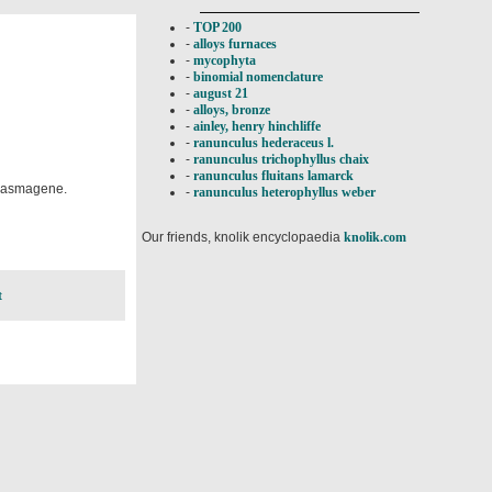
-
TOP 200
-
alloys furnaces
-
mycophyta
-
binomial nomenclature
-
august 21
-
alloys, bronze
-
ainley, henry hinchliffe
-
ranunculus hederaceus l.
-
ranunculus trichophyllus chaix
-
ranunculus fluitans lamarck
 plasmagene.
-
ranunculus heterophyllus weber
Our friends, knolik encyclopaedia
knolik.com
t