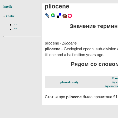
pliocene
knolik
-
knolik
Значение термина
""
""
pliocene -
pliocene
pliocene
- Geological epoch, sub-division 
till one and a half million years ago.
Рядом со словом 
В н
pleural cavity
бук
буквосоч
Статья про
pliocene
была прочитана 91