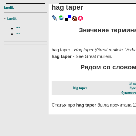
hag taper
knolik
-
knolik
Значение термина 
""
""
hag taper -
Hag taper (Great mullein, Ver
hag taper
- See Great mullein.
Рядом со словом 
В н
hig taper
бук
буквосоч
Статья про
hag taper
была прочитана 1