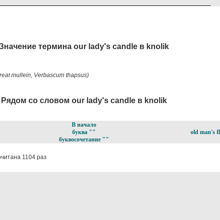
Значение термина our lady's candle в knolik
reat mullein, Verbascum thapsus)
Рядом со словом our lady's candle в knolik
В начало
буква ""
old man's f
буквосочетание ""
читана 1104 раз