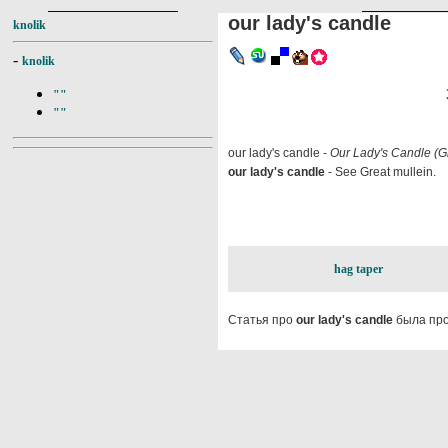
our lady's candle
knolik
-
knolik
""
""
our lady's candle -
Our Lady's Candle (G
our lady's candle
- See Great mullein.
hag taper
Статья про
our lady's candle
была про