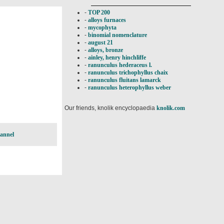
-
TOP 200
-
alloys furnaces
-
mycophyta
-
binomial nomenclature
-
august 21
-
alloys, bronze
-
ainley, henry hinchliffe
-
ranunculus hederaceus l.
-
ranunculus trichophyllus chaix
-
ranunculus fluitans lamarck
-
ranunculus heterophyllus weber
Our friends, knolik encyclopaedia
knolik.com
lannel